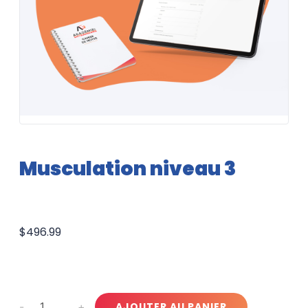
Musculation niveau 3
$
496.99
Musculation
-
+
AJOUTER AU PANIER