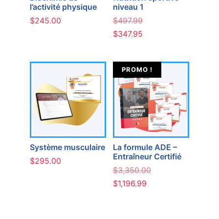
l’activité physique
niveau 1
$
245.00
$
497.99
$
347.95
Le
Le
Add to cart
Ajouter au panier
prix
prix
initial
actuel
était :
est :
$497.99.
$347.95.
PROMO !
Système musculaire
La formule ADE –
Entraîneur Certifié
$
295.00
$
3,350.00
$
1,196.99
Le
Le
Add to cart
Ajouter au panier
prix
prix
initial
actuel
était :
est :
$3,350.00.
$1,196.99.