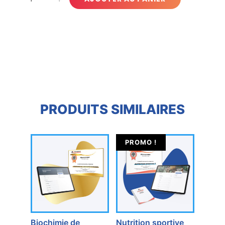
niveau
3
quantité(s)
PRODUITS SIMILAIRES
PROMO !
Biochimie de
Nutrition sportive